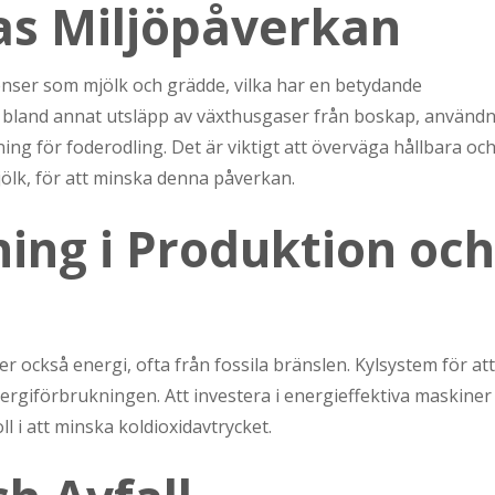
as Miljöpåverkan
nser som mjölk och grädde, vilka har en betydande
r bland annat utsläpp av växthusgaser från boskap, använd
g för foderodling. Det är viktigt att överväga hållbara oc
jölk, för att minska denna påverkan.
ing i Produktion och
 också energi, ofta från fossila bränslen. Kylsystem för att
nergiförbrukningen. Att investera i energieffektiva maskiner
l i att minska koldioxidavtrycket.