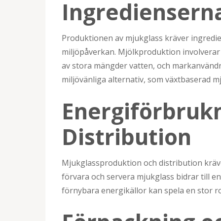
Ingrediensern
Produktionen av mjukglass kräver ingredie
miljöpåverkan. Mjölkproduktion involvera
av stora mängder vatten, och markanvändnin
miljövänliga alternativ, som växtbaserad m
Energiförbrukn
Distribution
Mjukglassproduktion och distribution kräver
förvara och servera mjukglass bidrar till e
förnybara energikällor kan spela en stor rol