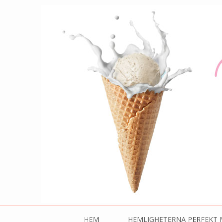
mjukmjuk.se
Mjukglass och annat gott
HEM
HEMLIGHETERNA PERFEKT 