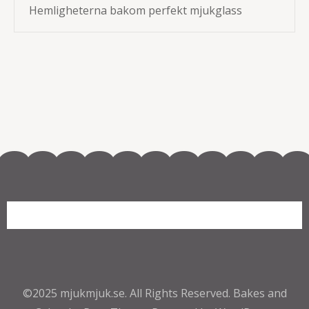
Hemligheterna bakom perfekt mjukglass
©2025
mjukmjuk.se
. All Rights Reserved.
Bakes and