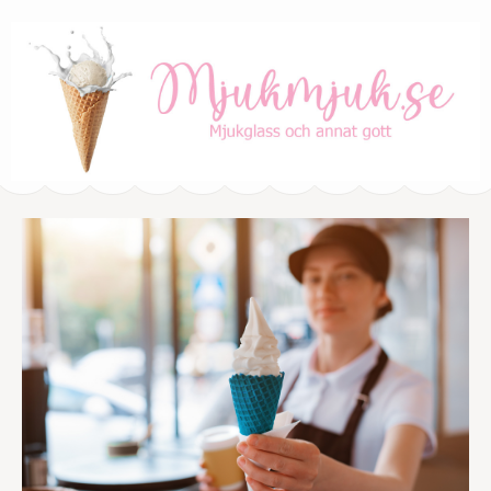
mjukmjuk.se
Mjukglass och annat gott