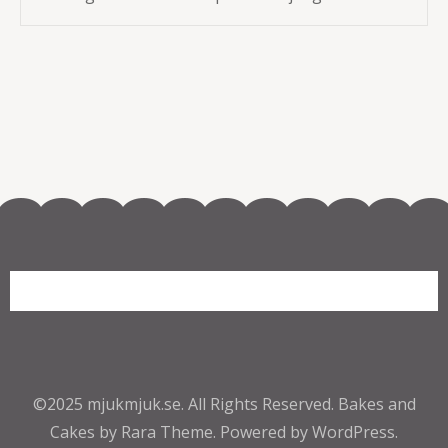
©2025
mjukmjuk.se
. All Rights Reserved.
Bakes and
Cakes by Rara Theme.
Powered by
WordPress.